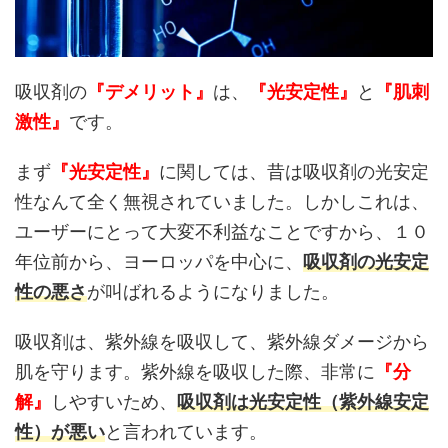
吸収剤の
『デメリット』
は、
『光安定性』
と
『肌刺
激性』
です。
まず
『光安定性』
に関しては、昔は吸収剤の光安定
性なんて全く無視されていました。しかしこれは、
ユーザーにとって大変不利益なことですから、１０
年位前から、ヨーロッパを中心に、
吸収剤の光安定
性の悪さ
が叫ばれるようになりました。
吸収剤は、紫外線を吸収して、紫外線ダメージから
肌を守ります。紫外線を吸収した際、非常に
『分
解』
しやすいため、
吸収剤は光安定性（紫外線安定
性）が悪い
と言われています。