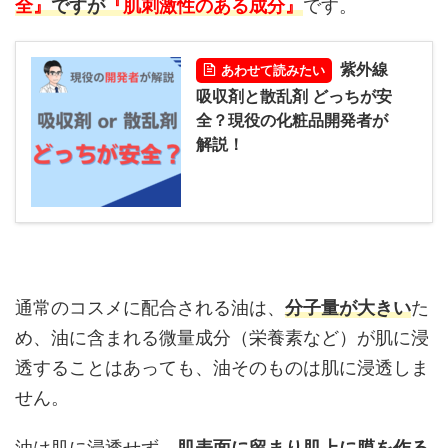
全』
ですが
『肌刺激性のある成分』
です。
紫外線
あわせて読みたい
吸収剤と散乱剤 どっちが安
全？現役の化粧品開発者が
解説！
通常のコスメに配合される油は、
分子量が大きい
た
め、油に含まれる微量成分（栄養素など）が肌に浸
透することはあっても、油そのものは肌に浸透しま
せん。
油は肌に浸透せず、
肌表面に留まり肌上に膜を作る