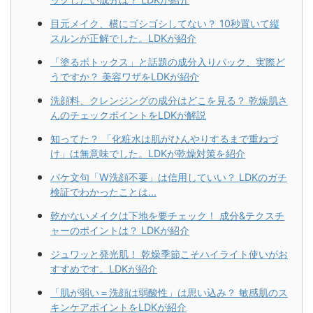
目元メイク、横にゴシゴシしてない？ 10秒置いて縦
スルンが正解でした。LDKが紹介
「塗るボトックス」と話題の成分入りパック、実際ど
うですか？ 美容ワザをLDKが紹介
洗顔料、クレンジングの成分はどこを見る？ 乾燥肌さ
んのチェックポイントをLDKが解説
知ってた？ 「化粧水は肌がひんやりするまで重ねづ
け」は無意味でした。LDKが乾燥対策を紹介
パケ文句「W洗顔不要」は信用していい？ LDKのガチ
検証でわかったことは...
乾かないメイクは下地を要チェック！ 成分&テクスチ
ャーのポイントは？ LDKが紹介
ジュワッと発光肌！ 乾燥季節こそハイライト使いがお
すすめです。LDKが紹介
「肌が弱い＝洗顔は弱酸性」は思い込み？ 敏感肌のス
キンケアポイントをLDKが紹介