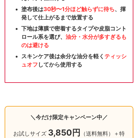
塗布後は
30秒〜1分ほど触らずに待ち
、揮
発して仕上がるまで放置する
下地は薄膜で密着するタイプや皮脂コント
ロール系を選び、
油分・水分が多すぎるも
のは避ける
スキンケア後は余分な油分を軽く
ティッシ
ュオフ
してから使用する
＼今だけ限定キャンペーン中／
3,850円
お試しサイズ
（送料無料）＋特