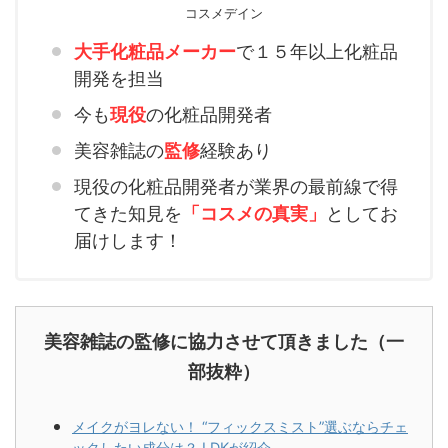
コスメデイン
大手化粧品メーカー
で１５年以上化粧品
開発を担当
今も
現役
の化粧品開発者
美容雑誌の
監修
経験あり
現役の化粧品開発者が業界の最前線で得
てきた知見を
「コスメの真実」
としてお
届けします！
美容雑誌の監修に協力させて頂きました（一
部抜粋）
メイクがヨレない！ “フィックスミスト”選ぶならチェ
ックしたい成分は？ LDKが紹介