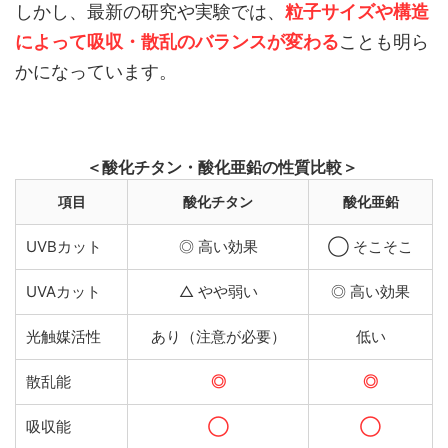
しかし、最新の研究や実験では、
粒子サイズや構造
によって吸収・散乱のバランスが変わる
ことも明ら
かになっています。
＜酸化チタン・酸化亜鉛の性質比較＞
項目
酸化チタン
酸化亜鉛
UVBカット
◎ 高い効果
◯ そこそこ
UVAカット
△ やや弱い
◎ 高い効果
光触媒活性
あり（注意が必要）
低い
散乱能
◎
◎
吸収能
◯
◯