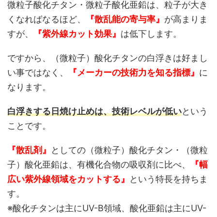
微粒子酸化チタン・微粒子酸化亜鉛は、粒子が大き
くなればなるほど、
『散乱能の寄与率』
が高まりま
すが、
『紫外線カット効果』
は低下します。
ですから、（微粒子）酸化チタンの白浮きは好まし
い事ではなく、
『メーカーの技術力を知る指標』
に
なります。
白浮きする日焼け止めは、技術レベルが低い
という
ことです。
『散乱剤』
としての（微粒子）酸化チタン・（微粒
子）酸化亜鉛は、有機化合物の吸収剤に比べ、
『幅
広い紫外線領域をカットする』
という特長を持ちま
す。
※酸化チタンは主にUV-B領域、酸化亜鉛は主にUV-