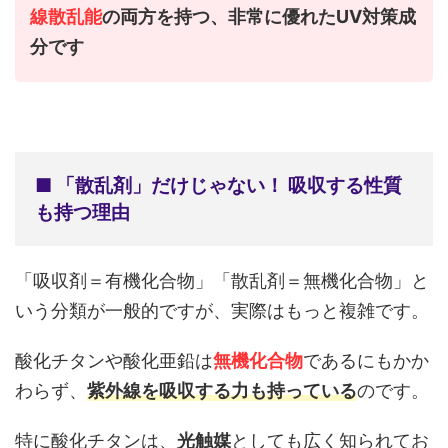
線散乱能
の両方を持つ、非常に優れたUV対策成
分です
■ 「散乱剤」だけじゃない！ 吸収する性質
も持つ理由
「吸収剤＝有機化合物」「散乱剤＝無機化合物」と
いう分類が一般的ですが、実際はもっと複雑です。
酸化チタンや酸化亜鉛は
無機化合物
であるにもかか
わらず、
紫外線を吸収する力も持っている
のです。
特に酸化チタンは、
光触媒
としても広く知られてお