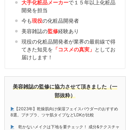
大手化粧品メーカー
で１５年以上化粧品
開発を担当
今も
現役
の化粧品開発者
美容雑誌の
監修
経験あり
現役の化粧品開発者が業界の最前線で得
てきた知見を
「コスメの真実」
としてお
届けします！
美容雑誌の監修に協力させて頂きました（一
部抜粋）
▶
【2023年】乾燥肌向け保湿フェイスパウダーのおすすめ
8選。プチプラ、ツヤ肌タイプなどLDKが比較
▶
乾かないメイクは下地を要チェック！ 成分&テクスチャ