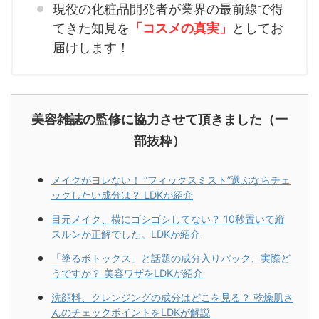
現役の化粧品開発者が業界の最前線で得
てきた知見を
「コスメの真実」
としてお
届けします！
美容雑誌の監修に協力させて頂きました（一
部抜粋）
メイクがヨレない！ “フィックスミスト”選ぶならチェ
ックしたい成分は？ LDKが紹介
目元メイク、横にゴシゴシしてない？ 10秒置いて縦
スルンが正解でした。LDKが紹介
「塗るボトックス」と話題の成分入りパック、実際ど
うですか？ 美容ワザをLDKが紹介
洗顔料、クレンジングの成分はどこを見る？ 乾燥肌さ
んのチェックポイントをLDKが解説