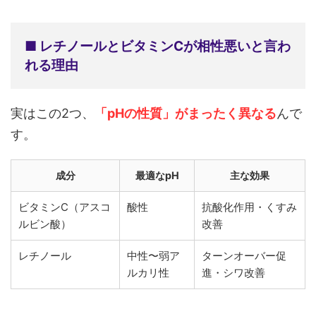
■ レチノールとビタミンCが相性悪いと言わ
れる理由
実はこの2つ、
「pHの性質」がまったく異なる
んで
す。
成分
最適なpH
主な効果
ビタミンC（アスコ
酸性
抗酸化作用・くすみ
ルビン酸）
改善
レチノール
中性〜弱ア
ターンオーバー促
ルカリ性
進・シワ改善