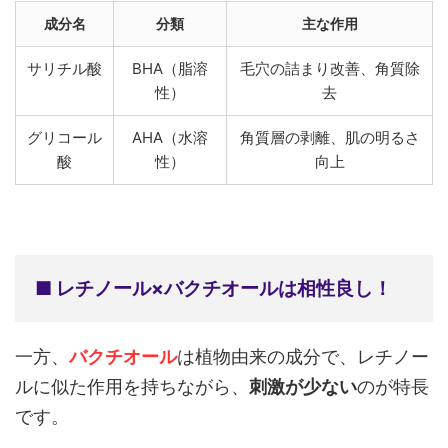
成分名
分類
主な作用
サリチル酸
BHA（脂溶
毛穴の詰まり改善、角質除
性）
去
グリコール
AHA（水溶
角質層の剥離、肌の明るさ
酸
性）
向上
■ レチノール×バクチオールは相性良し！
一方、
バクチオール
は植物由来の成分で、レチノー
ルに似た作用を持ちながら、
刺激が少ない
のが特長
です。