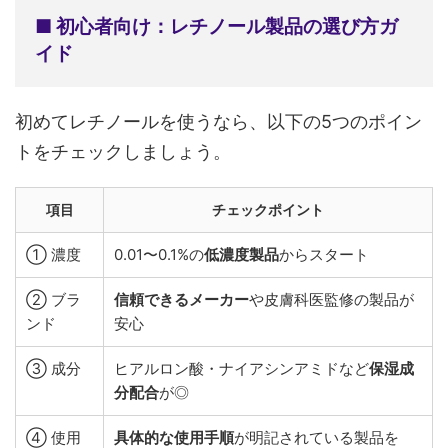
■ 初心者向け：レチノール製品の選び方ガ
イド
初めてレチノールを使うなら、以下の5つのポイン
トをチェックしましょう。
項目
チェックポイント
① 濃度
0.01〜0.1%の
低濃度製品
からスタート
② ブラ
信頼できるメーカー
や皮膚科医監修の製品が
ンド
安心
③ 成分
ヒアルロン酸・ナイアシンアミドなど
保湿成
分配合
が◎
④ 使用
具体的な使用手順
が明記されている製品を