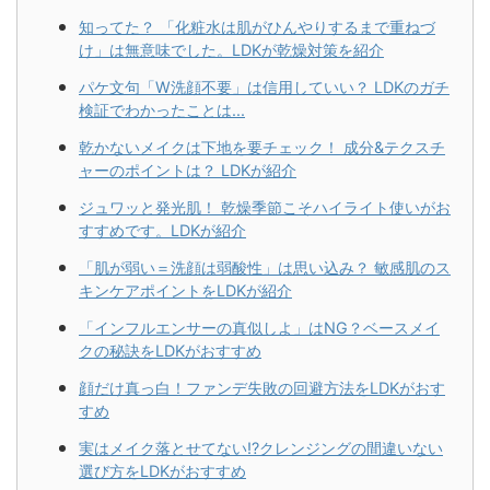
知ってた？ 「化粧水は肌がひんやりするまで重ねづ
け」は無意味でした。LDKが乾燥対策を紹介
パケ文句「W洗顔不要」は信用していい？ LDKのガチ
検証でわかったことは...
乾かないメイクは下地を要チェック！ 成分&テクスチ
ャーのポイントは？ LDKが紹介
ジュワッと発光肌！ 乾燥季節こそハイライト使いがお
すすめです。LDKが紹介
「肌が弱い＝洗顔は弱酸性」は思い込み？ 敏感肌のス
キンケアポイントをLDKが紹介
「インフルエンサーの真似しよ」はNG？ベースメイ
クの秘訣をLDKがおすすめ
顔だけ真っ白！ファンデ失敗の回避方法をLDKがおす
すめ
実はメイク落とせてない!?クレンジングの間違いない
選び方をLDKがおすすめ