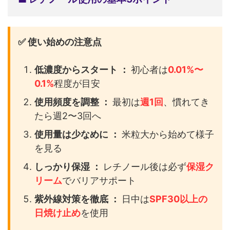
✅ 使い始めの注意点
低濃度からスタート ：
初心者は
0.01%〜
0.1%
程度が目安
使用頻度を調整 ：
最初は
週1回
、慣れてき
たら週2〜3回へ
使用量は少なめに ：
米粒大から始めて様子
を見る
しっかり保湿 ：
レチノール後は必ず
保湿ク
リーム
でバリアサポート
紫外線対策を徹底 ：
日中は
SPF30以上の
日焼け止め
を使用