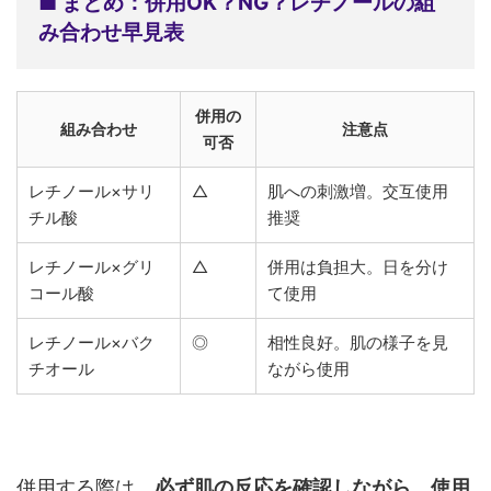
■ まとめ：併用OK？NG？レチノールの組
み合わせ早見表
併用の
組み合わせ
注意点
可否
レチノール×サリ
△
肌への刺激増。交互使用
チル酸
推奨
レチノール×グリ
△
併用は負担大。日を分け
コール酸
て使用
レチノール×バク
◎
相性良好。肌の様子を見
チオール
ながら使用
併用する際は、
必ず肌の反応を確認しながら、使用