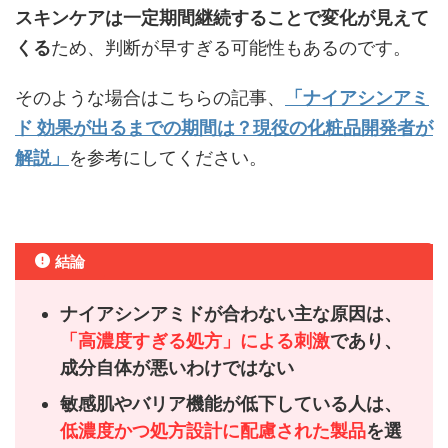
スキンケアは一定期間継続することで変化が見えて
くる
ため、判断が早すぎる可能性もあるのです。
そのような場合はこちらの記事、
「ナイアシンアミ
ド 効果が出るまでの期間は？現役の化粧品開発者が
解説」
を参考にしてください。
結論
ナイアシンアミドが合わない主な原因は、
「高濃度すぎる処方」による刺激
であり、
成分自体が悪いわけではない
敏感肌やバリア機能が低下している人は、
低濃度かつ処方設計に配慮された製品
を選