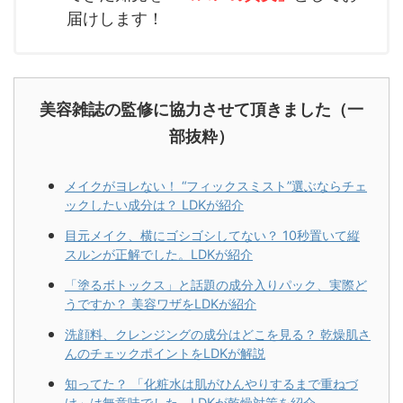
届けします！
美容雑誌の監修に協力させて頂きました（一
部抜粋）
メイクがヨレない！ “フィックスミスト”選ぶならチェ
ックしたい成分は？ LDKが紹介
目元メイク、横にゴシゴシしてない？ 10秒置いて縦
スルンが正解でした。LDKが紹介
「塗るボトックス」と話題の成分入りパック、実際ど
うですか？ 美容ワザをLDKが紹介
洗顔料、クレンジングの成分はどこを見る？ 乾燥肌さ
んのチェックポイントをLDKが解説
知ってた？ 「化粧水は肌がひんやりするまで重ねづ
け」は無意味でした。LDKが乾燥対策を紹介