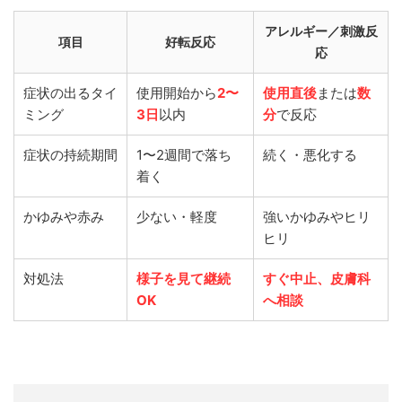
アレルギー／刺激反
項目
好転反応
応
症状の出るタイ
使用開始から
2〜
使用直後
または
数
ミング
3日
以内
分
で反応
症状の持続期間
1〜2週間で落ち
続く・悪化する
着く
かゆみや赤み
少ない・軽度
強いかゆみやヒリ
ヒリ
対処法
様子を見て継続
すぐ中止、皮膚科
OK
へ相談