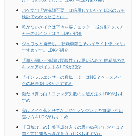
パケ文句「W洗顔不要」は信用していい？ LDKのガチ
検証でわかったことは...
乾かないメイクは下地を要チェック！ 成分&テクスチ
ャーのポイントは？ LDKが紹介
ジュワッと発光肌！ 乾燥季節こそハイライト使いがお
すすめです。LDKが紹介
「肌が弱い＝洗顔は弱酸性」は思い込み？ 敏感肌のス
キンケアポイントをLDKが紹介
「インフルエンサーの真似しよ」はNG？ベースメイ
クの秘訣をLDKがおすすめ
顔だけ真っ白！ファンデ失敗の回避方法をLDKがおす
すめ
実はメイク落とせてない!?クレンジングの間違いない
選び方をLDKがおすすめ
【日焼け止め】美容成分入りの思わぬ落とし穴とは？
買う前に知るべき注意点（LDKおすすめ）