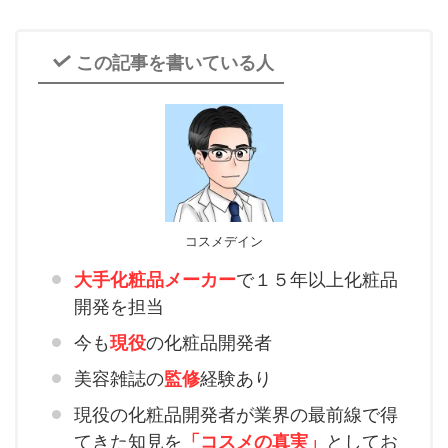
この記事を書いている人
コスメデイン
大手化粧品メーカー
で１５年以上化粧品
開発を担当
今も
現役
の化粧品開発者
美容雑誌の
監修
経験あり
現役の化粧品開発者が業界の最前線で得
てきた知見を
「コスメの真実」
としてお