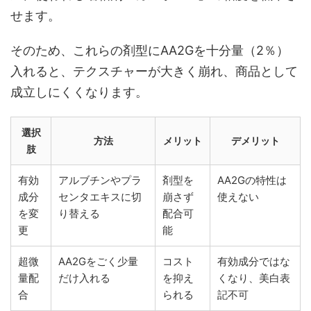
せます。
そのため、これらの剤型にAA2Gを十分量（2％）
入れると、テクスチャーが大きく崩れ、商品として
成立しにくくなります。
選択
方法
メリット
デメリット
肢
有効
アルブチンやプラ
剤型を
AA2Gの特性は
成分
センタエキスに切
崩さず
使えない
を変
り替える
配合可
更
能
超微
AA2Gをごく少量
コスト
有効成分ではな
量配
だけ入れる
を抑え
くなり、美白表
合
られる
記不可