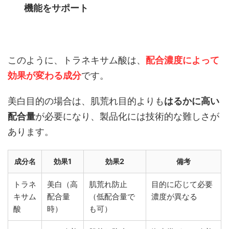
機能をサポート
このように、トラネキサム酸は、
配合濃度によって
効果が変わる成分
です。
美白目的の場合は、肌荒れ目的よりも
はるかに高い
配合量
が必要になり、製品化には技術的な難しさが
あります。
成分名
効果1
効果2
備考
トラネ
美白（高
肌荒れ防止
目的に応じて必要
キサム
配合量
（低配合量で
濃度が異なる
酸
時）
も可）