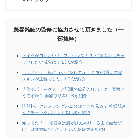
美容雑誌の監修に協力させて頂きました（一
部抜粋）
メイクがヨレない！ “フィックスミスト”選ぶならチェ
ックしたい成分は？ LDKが紹介
目元メイク、横にゴシゴシしてない？ 10秒置いて縦
スルンが正解でした。LDKが紹介
「塗るボトックス」と話題の成分入りパック、実際ど
うですか？ 美容ワザをLDKが紹介
洗顔料、クレンジングの成分はどこを見る？ 乾燥肌さ
んのチェックポイントをLDKが解説
知ってた？ 「化粧水は肌がひんやりするまで重ねづ
け」は無意味でした。LDKが乾燥対策を紹介