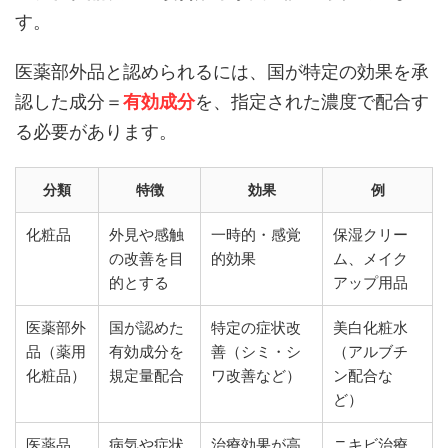
す。
医薬部外品と認められるには、国が特定の効果を承
認した成分＝
有効成分
を、指定された濃度で配合す
る必要があります。
分類
特徴
効果
例
化粧品
外見や感触
一時的・感覚
保湿クリー
の改善を目
的効果
ム、メイク
的とする
アップ用品
医薬部外
国が認めた
特定の症状改
美白化粧水
品（薬用
有効成分を
善（シミ・シ
（アルブチ
化粧品）
規定量配合
ワ改善など）
ン配合な
ど）
医薬品
病気や症状
治療効果が高
ニキビ治療