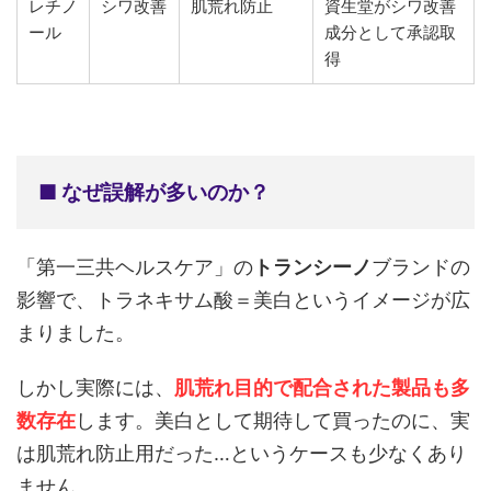
レチノ
シワ改善
肌荒れ防止
資生堂がシワ改善
ール
成分として承認取
得
■ なぜ誤解が多いのか？
「第一三共ヘルスケア」の
トランシーノ
ブランドの
影響で、トラネキサム酸＝美白というイメージが広
まりました。
しかし実際には、
肌荒れ目的で配合された製品も多
数存在
します。美白として期待して買ったのに、実
は肌荒れ防止用だった…というケースも少なくあり
ません。