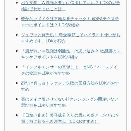
パケ文句「W洗顔不要」は信用していい？ LDKのガチ
検証でわかったことは...
乾かないメイクは下地を要チェック！ 成分&テクスチ
ャーのポイントは？ LDKが紹介
ジュワッと発光肌！ 乾燥季節こそハイライト使いがお
すすめです。LDKが紹介
「肌が弱い＝洗顔は弱酸性」は思い込み？ 敏感肌のス
キンケアポイントをLDKが紹介
「インフルエンサーの真似しよ」はNG？ベースメイ
クの秘訣をLDKがおすすめ
顔だけ真っ白！ファンデ失敗の回避方法をLDKがおす
すめ
実はメイク落とせてない!?クレンジングの間違いない
選び方をLDKがおすすめ
【日焼け止め】美容成分入りの思わぬ落とし穴とは？
買う前に知るべき注意点（LDKおすすめ）