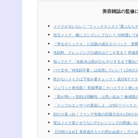
美容雑誌の監修
メイクがヨレない！ “フィックスミスト”選ぶならチ
目元メイク、横にゴシゴシしてない？ 10秒置いて
「塗るボトックス」と話題の成分入りパック、実際
洗顔料、クレンジングの成分はどこを見る？ 乾燥
知ってた？ 「化粧水は肌がひんやりするまで重ね
パケ文句「W洗顔不要」は信用していい？ LDKのガ
乾かないメイクは下地を要チェック！ 成分&テクス
ジュワッと発光肌！ 乾燥季節こそハイライト使いが
「肌が弱い＝洗顔は弱酸性」は思い込み？ 敏感肌
「インフルエンサーの真似しよ」はNG？ベースメ
顔だけ真っ白！ファンデ失敗の回避方法をLDKが
実はメイク落とせてない!?クレンジングの間違いな
【日焼け止め】美容成分入りの思わぬ落とし穴とは