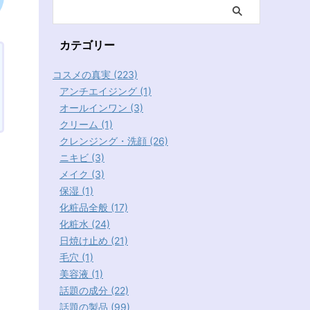
カテゴリー
コスメの真実 (223)
アンチエイジング (1)
オールインワン (3)
クリーム (1)
クレンジング・洗顔 (26)
ニキビ (3)
メイク (3)
保湿 (1)
化粧品全般 (17)
化粧水 (24)
日焼け止め (21)
毛穴 (1)
美容液 (1)
話題の成分 (22)
話題の製品 (99)