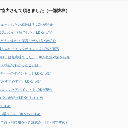
に協力させて頂きました（一部抜粋）
ェックしたい成分は？ LDKが紹介
縦スルンが正解でした。LDKが紹介
どうですか？ 美容ワザをLDKが紹介
肌さんのチェックポイントをLDKが解説
づけ」は無意味でした。LDKが乾燥対策を紹介
チ検証でわかったことは...
チャーのポイントは？ LDKが紹介
おすすめです。LDKが紹介
のスキンケアポイントをLDKが紹介
イクの秘訣をLDKがおすすめ
おすすめ
い選び方をLDKがおすすめ
？買う前に知るべき注意点（LDKおすすめ）