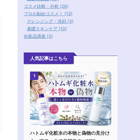
コスメ比較・分析 (26)
プロお勧めコスメ！ (13)
クレンジング・洗顔 (3)
基礎スキンケア (10)
化粧品講座 (3)
人気記事はこちら
1
ハトムギ化粧水の本物と偽物の見分け