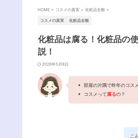
HOME
>
コスメの真実
>
化粧品全般
>
コスメの真実
化粧品全般
化粧品は腐る！化粧品の
説！
2026年5月8日
部屋の片隅で昨年のコス
コスメって
腐る
の？
こ