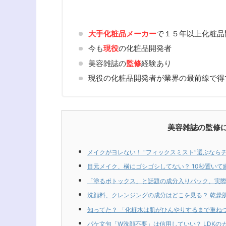
大手化粧品メーカー
で１５年以上化粧品
今も
現役
の化粧品開発者
美容雑誌の
監修
経験あり
現役の化粧品開発者が業界の最前線で得
美容雑誌の監修
メイクがヨレない！ “フィックスミスト”選ぶならチ
目元メイク、横にゴシゴシしてない？ 10秒置いて
「塗るボトックス」と話題の成分入りパック、実際
洗顔料、クレンジングの成分はどこを見る？ 乾燥
知ってた？ 「化粧水は肌がひんやりするまで重ね
パケ文句「W洗顔不要」は信用していい？ LDKのガ