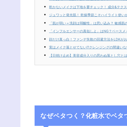
乾かないメイクは下地を要チェック！ 成分&テクス
ジュワッと発光肌！ 乾燥季節こそハイライト使いが
「肌が弱い＝洗顔は弱酸性」は思い込み？ 敏感肌
「インフルエンサーの真似しよ」はNG？ベースメ
顔だけ真っ白！ファンデ失敗の回避方法をLDKが
実はメイク落とせてない!?クレンジングの間違いな
【日焼け止め】美容成分入りの思わぬ落とし穴とは
なぜベタつく？化粧水でベタ