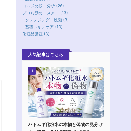
コスメ比較・分析 (26)
プロお勧めコスメ！ (13)
クレンジング・洗顔 (3)
。
基礎スキンケア (10)
化粧品講座 (3)
人気記事はこちら
1
ハトムギ化粧水の本物と偽物の見分け