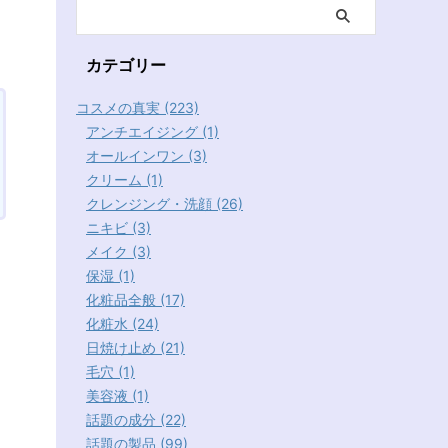
カテゴリー
コスメの真実 (223)
アンチエイジング (1)
オールインワン (3)
クリーム (1)
クレンジング・洗顔 (26)
ニキビ (3)
メイク (3)
保湿 (1)
化粧品全般 (17)
化粧水 (24)
日焼け止め (21)
毛穴 (1)
美容液 (1)
話題の成分 (22)
話題の製品 (99)