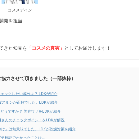
コスメデイン
開発を担当
てきた知見を
「コスメの真実」
としてお届けします！
に協力させて頂きました（一部抜粋）
ェックしたい成分は？ LDKが紹介
縦スルンが正解でした。LDKが紹介
どうですか？ 美容ワザをLDKが紹介
肌さんのチェックポイントをLDKが解説
づけ」は無意味でした。LDKが乾燥対策を紹介
チ検証でわかったことは...