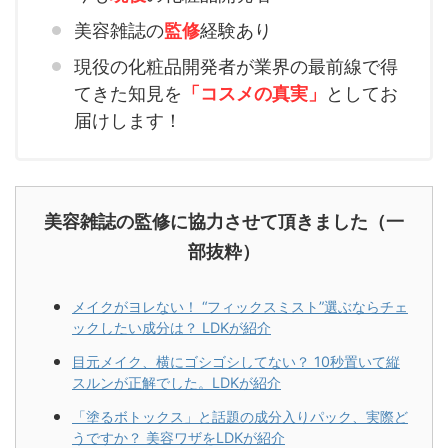
美容雑誌の
監修
経験あり
現役の化粧品開発者が業界の最前線で得
てきた知見を
「コスメの真実」
としてお
届けします！
美容雑誌の監修に協力させて頂きました（一
部抜粋）
メイクがヨレない！ “フィックスミスト”選ぶならチェ
ックしたい成分は？ LDKが紹介
目元メイク、横にゴシゴシしてない？ 10秒置いて縦
スルンが正解でした。LDKが紹介
「塗るボトックス」と話題の成分入りパック、実際ど
うですか？ 美容ワザをLDKが紹介