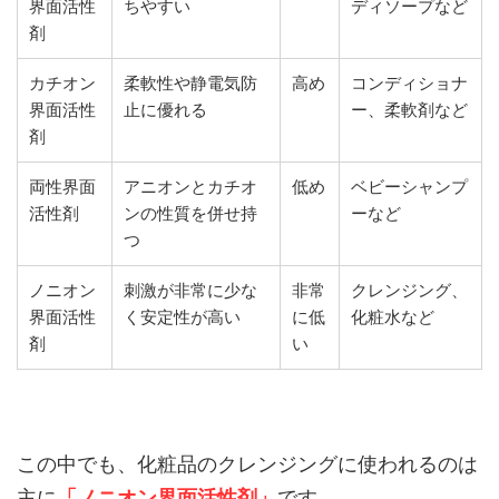
界面活性
ちやすい
ディソープなど
剤
カチオン
柔軟性や静電気防
高め
コンディショナ
界面活性
止に優れる
ー、柔軟剤など
剤
両性界面
アニオンとカチオ
低め
ベビーシャンプ
活性剤
ンの性質を併せ持
ーなど
つ
ノニオン
刺激が非常に少な
非常
クレンジング、
界面活性
く安定性が高い
に低
化粧水など
剤
い
この中でも、化粧品のクレンジングに使われるのは
主に
「ノニオン界面活性剤」
です。