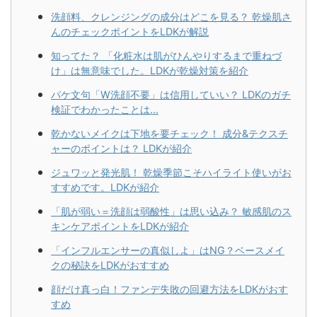
洗顔料、クレンジングの成分はどこを見る？ 乾燥肌さ
んのチェックポイントをLDKが解説
知ってた？ 「化粧水は肌がひんやりするまで重ねづ
け」は無意味でした。LDKが乾燥対策を紹介
パケ文句「W洗顔不要」は信用していい？ LDKのガチ
検証でわかったことは...
乾かないメイクは下地を要チェック！ 成分&テクスチ
ャーのポイントは？ LDKが紹介
ジュワッと発光肌！ 乾燥季節こそハイライト使いがお
すすめです。LDKが紹介
「肌が弱い＝洗顔は弱酸性」は思い込み？ 敏感肌のス
キンケアポイントをLDKが紹介
「インフルエンサーの真似しよ」はNG？ベースメイ
クの秘訣をLDKがおすすめ
顔だけ真っ白！ファンデ失敗の回避方法をLDKがおす
すめ