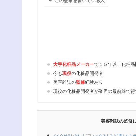
この記事を書いている人
大手化粧品メーカー
で１５年以上化粧品
今も
現役
の化粧品開発者
美容雑誌の
監修
経験あり
現役の化粧品開発者が業界の最前線で得
美容雑誌の監修
メイクがヨレない！ “フィックスミスト”選ぶならチ