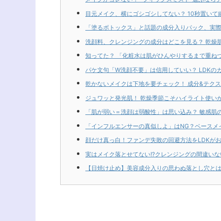
目元メイク、横にゴシゴシしてない？ 10秒置いて
「塗るボトックス」と話題の成分入りパック、実際
洗顔料、クレンジングの成分はどこを見る？ 乾燥
知ってた？ 「化粧水は肌がひんやりするまで重ね
パケ文句「W洗顔不要」は信用していい？ LDKのガ
乾かないメイクは下地を要チェック！ 成分&テクス
ジュワッと発光肌！ 乾燥季節こそハイライト使いが
「肌が弱い＝洗顔は弱酸性」は思い込み？ 敏感肌
「インフルエンサーの真似しよ」はNG？ベースメ
顔だけ真っ白！ファンデ失敗の回避方法をLDKが
実はメイク落とせてない!?クレンジングの間違いな
【日焼け止め】美容成分入りの思わぬ落とし穴とは