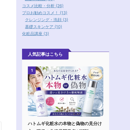
コスメ比較・分析 (26)
プロお勧めコスメ！ (13)
クレンジング・洗顔 (3)
基礎スキンケア (10)
化粧品講座 (3)
人気記事はこちら
1
ハトムギ化粧水の本物と偽物の見分け